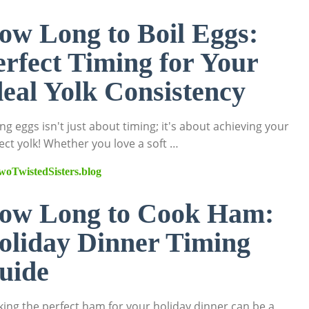
ow Long to Boil Eggs:
erfect Timing for Your
deal Yolk Consistency
ing eggs isn't just about timing; it's about achieving your
ect yolk! Whether you love a soft …
woTwistedSisters.blog
ow Long to Cook Ham:
oliday Dinner Timing
uide
ing the perfect ham for your holiday dinner can be a