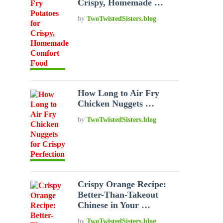
Crispy, Homemade …
by
TwoTwistedSisters.blog
How Long to Air Fry
Chicken Nuggets …
by
TwoTwistedSisters.blog
Crispy Orange Recipe:
Better-Than-Takeout
Chinese in Your …
by
TwoTwistedSisters.blog