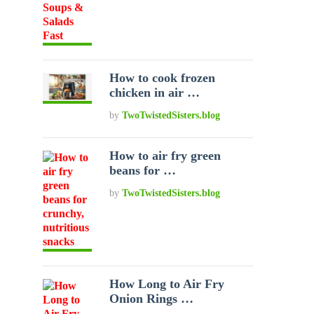
How to cook frozen
chicken in air …
by
TwoTwistedSisters.blog
How to air fry green
beans for …
by
TwoTwistedSisters.blog
How Long to Air Fry
Onion Rings …