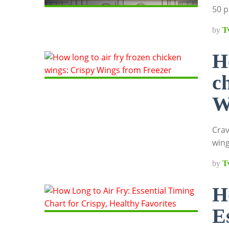
50 p
by
T
H
c
W
Crav
wing
by
T
H
E