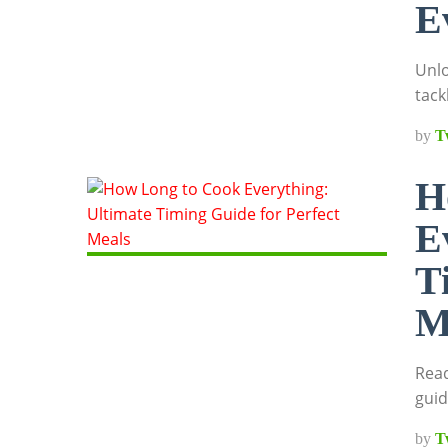
E
Unlo
tack
by
T
H
E
T
M
Read
guid
by
T