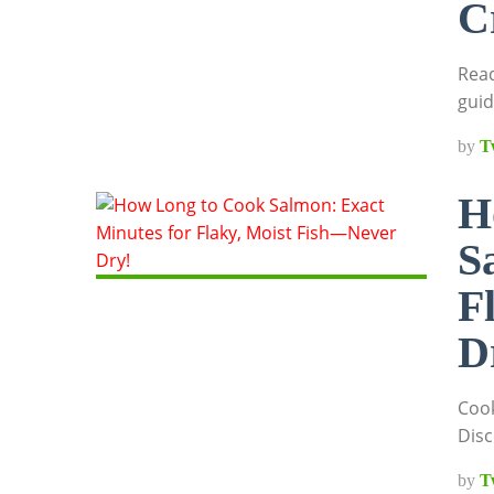
C
Read
guid
by
T
H
S
F
D
Cook
Disc
by
T