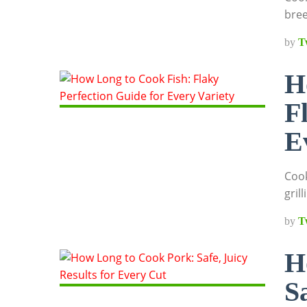
bree
by
T
H
F
E
Cook
gril
by
T
H
Sa