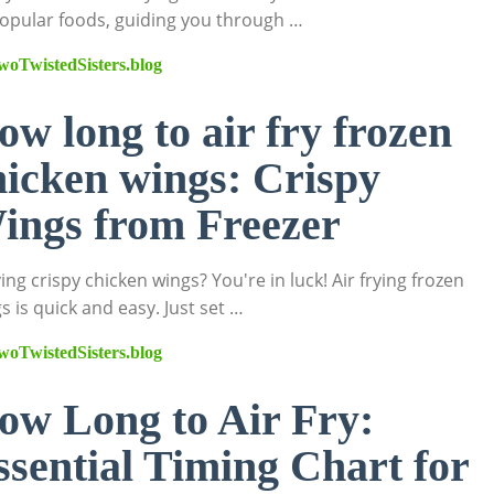
opular foods, guiding you through …
woTwistedSisters.blog
ow long to air fry frozen
hicken wings: Crispy
ings from Freezer
ing crispy chicken wings? You're in luck! Air frying frozen
s is quick and easy. Just set …
woTwistedSisters.blog
ow Long to Air Fry:
ssential Timing Chart for