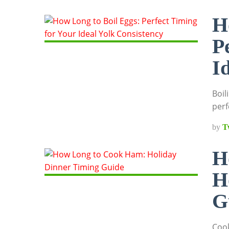
H
P
I
Boil
perf
by
T
H
H
G
Cook