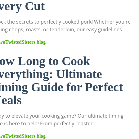
very Cut
ck the secrets to perfectly cooked pork! Whether you're
ling chops, roasts, or tenderloin, our easy guidelines …
woTwistedSisters.blog
ow Long to Cook
verything: Ultimate
iming Guide for Perfect
eals
y to elevate your cooking game? Our ultimate timing
e is here to help! From perfectly roasted …
woTwistedSisters.blog