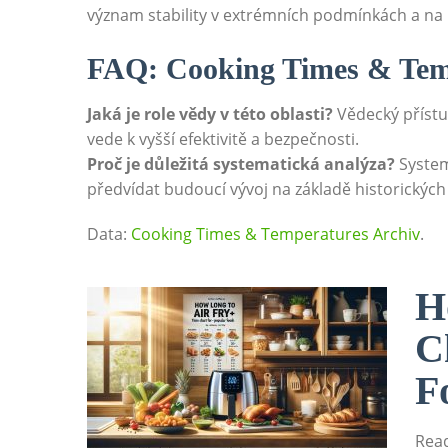
význam stability v extrémních podmínkách a na b
FAQ: Cooking Times & Tem
Jaká je role vědy v této oblasti?
Vědecký přístu
vede k vyšší efektivitě a bezpečnosti.
Proč je důležitá systematická analýza?
System
předvídat budoucí vývoj na základě historických
Data:
Cooking Times & Temperatures Archiv
.
H
C
F
Read