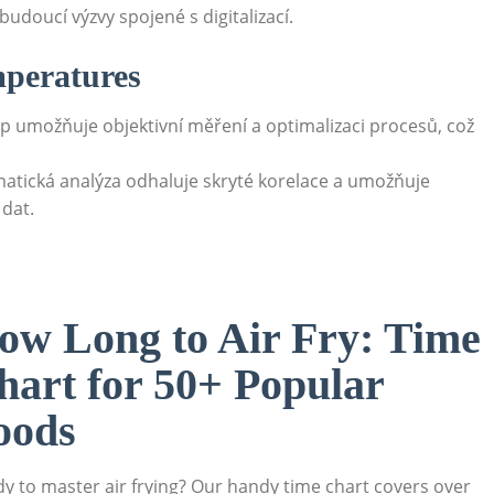
udoucí výzvy spojené s digitalizací.
peratures
p umožňuje objektivní měření a optimalizaci procesů, což
atická analýza odhaluje skryté korelace a umožňuje
 dat.
ow Long to Air Fry: Time
hart for 50+ Popular
oods
y to master air frying? Our handy time chart covers over