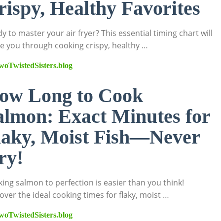
rispy, Healthy Favorites
y to master your air fryer? This essential timing chart will
e you through cooking crispy, healthy …
woTwistedSisters.blog
ow Long to Cook
almon: Exact Minutes for
laky, Moist Fish—Never
ry!
ing salmon to perfection is easier than you think!
over the ideal cooking times for flaky, moist …
woTwistedSisters.blog